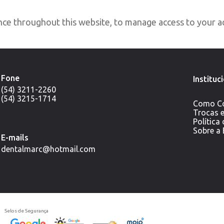
nce throughout this website, to manage access to your a
Fone
Instituc
(54) 3211-2260
(54) 3215-1714
Como C
Trocas 
Política
Sobre a
E-mails
dentalmarc@hotmail.com
Selos de Segurança