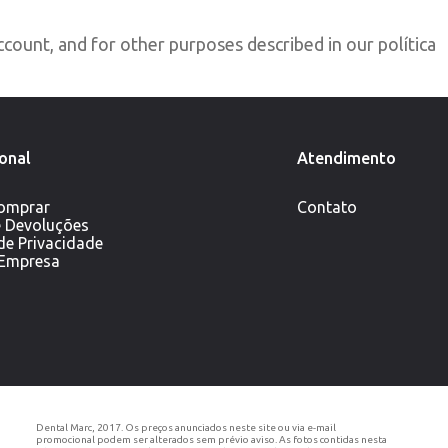
ccount, and for other purposes described in our
política
ional
Atendimento
omprar
Contato
e Devoluções
 de Privacidade
 Empresa
Dental Marc, 2017. Os preços anunciados neste site ou via e-mail
promocional podem ser alterados sem prévio aviso. As fotos contidas nesta