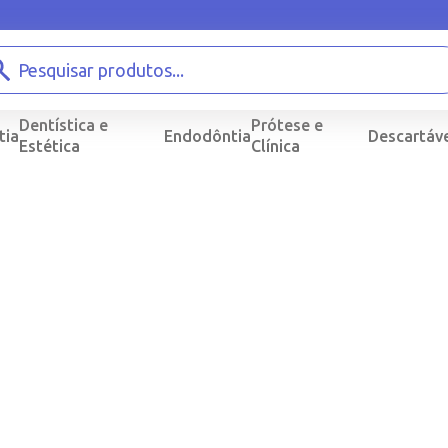
Dentística e
Prótese e
tia
Endodôntia
Descartáve
Estética
Clínica