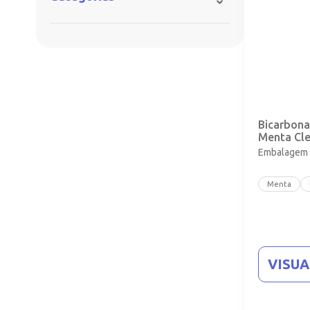
Bicarbona
Menta Cl
Embalagem c
Menta
VISU