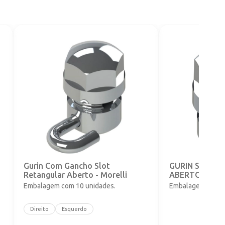
o
Gurin Com Gancho Slot
GURIN SLOT 
Retangular Aberto - Morelli
ABERTO - 0,56
Embalagem com 10 unidades.
Embalagem com 1
Direito
Esquerdo