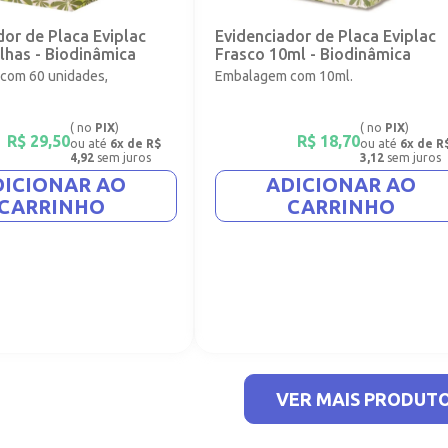
dor de Placa Eviplac
Evidenciador de Placa Eviplac
ilhas - Biodinâmica
Frasco 10ml - Biodinâmica
com 60 unidades,
Embalagem com 10ml.
( no
PIX
)
( no
PIX
)
R$
29,50
R$
18,70
ou até
6x de R$
ou até
6x de R
4,92
sem juros
3,12
sem juros
DICIONAR AO
ADICIONAR AO
CARRINHO
CARRINHO
VER MAIS PRODUT