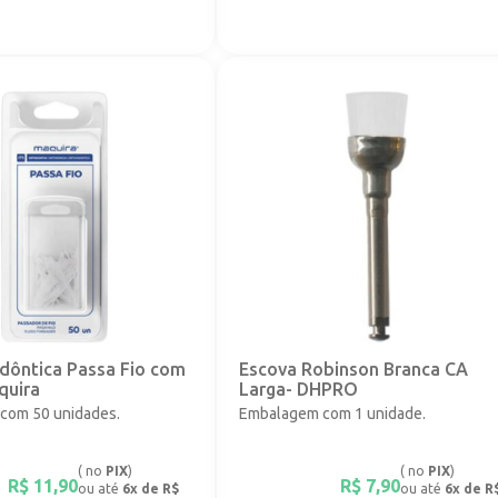
dôntica Passa Fio com
Escova Robinson Branca CA
quira
Larga- DHPRO
com 50 unidades.
Embalagem com 1 unidade.
( no
PIX
)
( no
PIX
)
R$
11,90
R$
7,90
ou até
6x de R$
ou até
6x de R