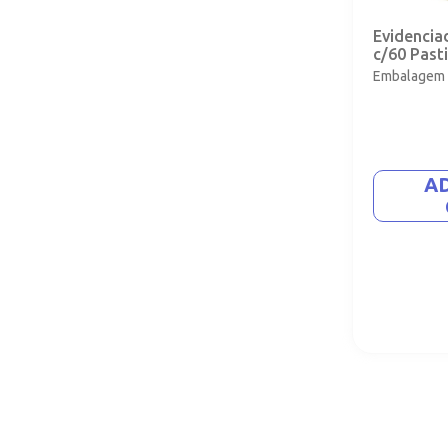
Evidencia
c/60 Past
Embalagem 
A