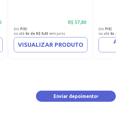
0
R$
57,80
(no
PIX
)
(no
PIX
)
ou até
6x de R$ 9,63
sem juros
ou até
6x de R$ 8,
ADIC
VISUALIZAR PRODUTO
CA
Enviar depoimento