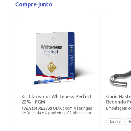
Compre junto
Kit Clareador Whiteness Perfect
Gurin Hast
22% - FGM
Redondo F
(VENDA RESTRITA)
Kit com 4 seringas
Embalagem co
de 3g cada e 4 ponteiras, 02 placas em
vinil com 1mm.
Direito
E