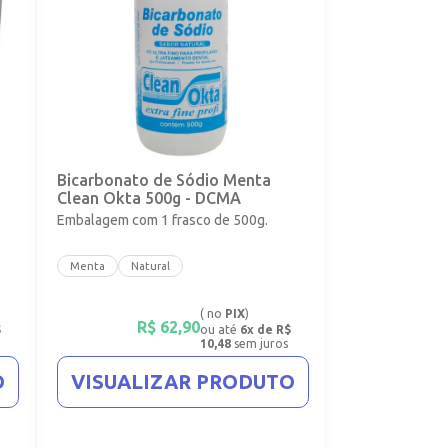
Bicarbonato de Sódio Menta
Clean Okta 500g - DCMA
Embalagem com 1 frasco de 500g.
Menta
Natural
( no
PIX
)
R$
62,90
$
ou até
6x de R$
10,48
sem juros
O
VISUALIZAR PRODUTO