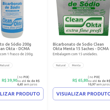
to de Sódio 200g
Bicarbonato de Sodio Clean
ean Okta - DCMA
Okta Menta 15 Saches - DCMA
om 1 frasco de 200g.
Embalagem com 15 unidades.
Natural
Natural
Menta
( no
PIX
)
( no
PIX
)
R$
39,90
R$
65,80
ou até
6x de R$
ou até
6x de R
6,65
sem juros
10,97
sem juros
ALIZAR PRODUTO
VISUALIZAR PRODUT