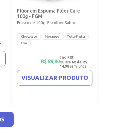
Flúor em Espuma Flúor Care
100g - FGM
Frasco de 100g. Escolher Sabor.
Chocolate
Morango
Tutti-Frutti
$
Uva
( no
PIX
)
R$
89,90
ou até
6x de R$
14,98
sem juros
VISUALIZAR PRODUTO
OS