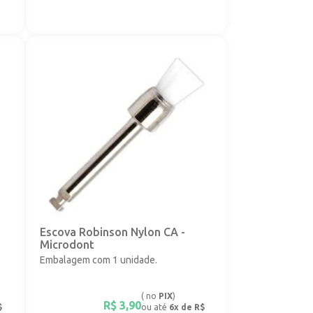
Escova Robinson Nylon CA -
Microdont
Embalagem com 1 unidade.
( no
PIX
)
R$
3,90
$
ou até
6x de R$