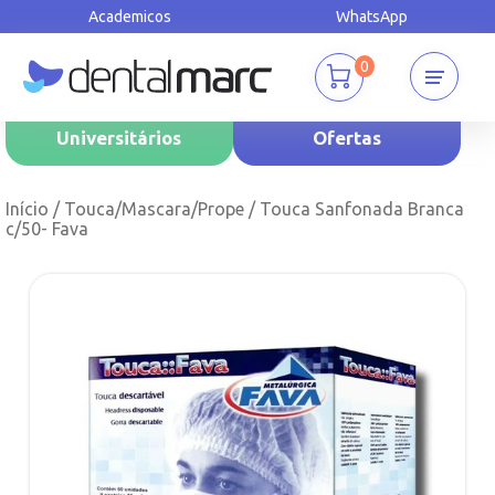
Academicos
WhatsApp
0
Universitários
Ofertas
Início
/
Touca/Mascara/Prope
/ Touca Sanfonada Branca
c/50- Fava