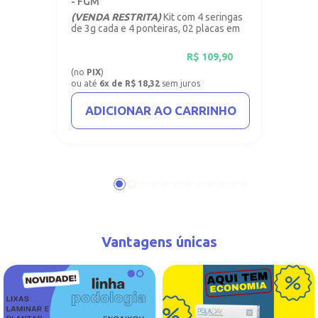
- FGM
(VENDA RESTRITA)
Kit com 4 seringas
de 3g cada e 4 ponteiras, 02 placas em
vinil com 1mm.
R$
109,90
(no
PIX
)
ou até
6x de R$ 18,32
sem juros
ADICIONAR AO CARRINHO
Vantagens únicas