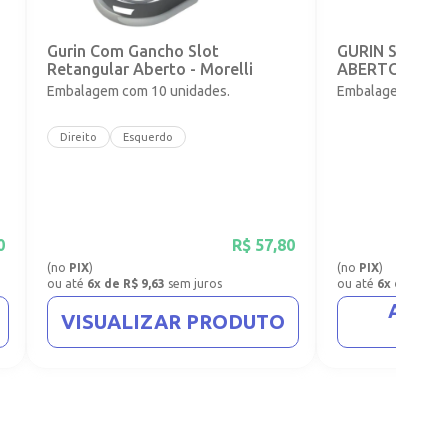
o
Gurin Com Gancho Slot
GURIN SLOT 
Retangular Aberto - Morelli
ABERTO - 0,56
Embalagem com 10 unidades.
Embalagem com 1
Direito
Esquerdo
0
R$
57,80
(no
PIX
)
(no
PIX
)
ou até
6x de R$ 9,63
sem juros
ou até
6x de R$ 8,
ADIC
VISUALIZAR PRODUTO
CA