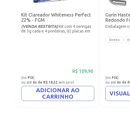
Kit Clareador Whiteness Perfect
Gurin Hast
22% - FGM
Redondo F
(VENDA RESTRITA)
Kit com 4 seringas
Embalagem co
de 3g cada e 4 ponteiras, 02 placas em
vinil com 1mm.
Direito
E
R$
109,90
(no
PIX
)
(no
PIX
)
ou até
6x de R$ 18,32
sem juros
ou até
6x de R
ADICIONAR AO
VISUA
CARRINHO