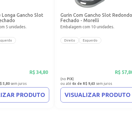
e Longa Gancho Slot
Gurin Com Gancho Slot Redond
echado
Fechado - Morelli
m 5 unidades.
Embalagem com 10 unidades.
squerdo
Direito
Esquerdo
R$
34,80
R$
57,8
(no
PIX
)
$ 5,80
sem juros
ou até
6x de R$ 9,63
sem juros
LIZAR PRODUTO
VISUALIZAR PRODUTO