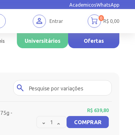
Academicos
WhatsApp
0
Entrar
R$
0,00
Universitários
Ofertas
is
R$
639,80
 75g -
COMPRAR