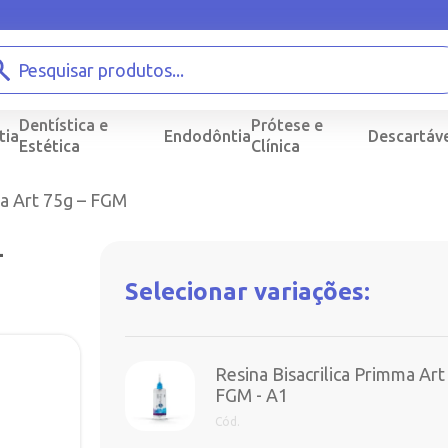
Dentística e
Prótese e
tia
Endodôntia
Descartáve
Estética
Clínica
ma Art 75g – FGM
-
Selecionar variações:
Resina Bisacrilica Primma Art
FGM - A1
Cód.