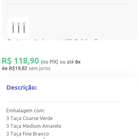
Ponta para Acabamento Jiffy Polisher Taça -
Ultradent - Branca
Cód.
R$
118,90
R$
118,90
(no PIX) ou até
6x
de R$19,82
sem juros
COMPRAR
Descrição:
Embalagem com:
3 Taça Coarse Verde
Ponta para Acabamento Jiffy Polisher Taça -
3 Taça Medium Amarelo
Ultradent - Verde
3 Taça Fine Branco
Cód.