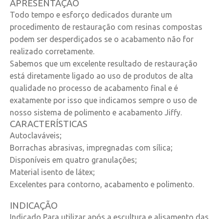
APRESENTAÇÃO
R$
118,90
Todo tempo e esforço dedicados durante um
COMPRAR
procedimento de restauração com resinas compostas
podem ser desperdiçados se o acabamento não for
realizado corretamente.
Sabemos que um excelente resultado de restauração
está diretamente ligado ao uso de produtos de alta
qualidade no processo de acabamento final e é
exatamente por isso que indicamos sempre o uso de
nosso sistema de polimento e acabamento Jiffy.
CARACTERÍSTICAS
Autoclaváveis;
Borrachas abrasivas, impregnadas com sílica;
Disponíveis em quatro granulações;
Material isento de látex;
Excelentes para contorno, acabamento e polimento.
INDICAÇÃO
Indicado Para utilizar após a escultura e alisamento das