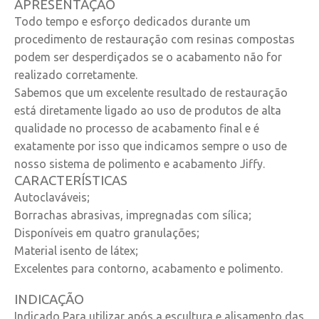
APRESENTAÇÃO
R$
115,80
Todo tempo e esforço dedicados durante um
COMPRAR
procedimento de restauração com resinas compostas
podem ser desperdiçados se o acabamento não for
realizado corretamente.
Sabemos que um excelente resultado de restauração
está diretamente ligado ao uso de produtos de alta
qualidade no processo de acabamento final e é
exatamente por isso que indicamos sempre o uso de
nosso sistema de polimento e acabamento Jiffy.
CARACTERÍSTICAS
Autoclaváveis;
Borrachas abrasivas, impregnadas com sílica;
Disponíveis em quatro granulações;
Material isento de látex;
Excelentes para contorno, acabamento e polimento.
INDICAÇÃO
Indicado Para utilizar após a escultura e alisamento das