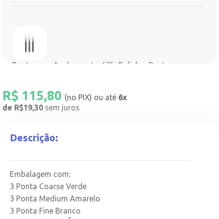
Ponta para Acabamento Jiffy Polisher Ponta -
Ultradent - Branca
Cód.
R$
115,80
R$
115,80
(no PIX) ou até
6x
de R$19,30
sem juros
COMPRAR
Descrição:
Embalagem com:
3 Ponta Coarse Verde
Ponta para Acabamento Jiffy Polisher Ponta -
3 Ponta Medium Amarelo
Ultradent - Verde
3 Ponta Fine Branco
Cód.