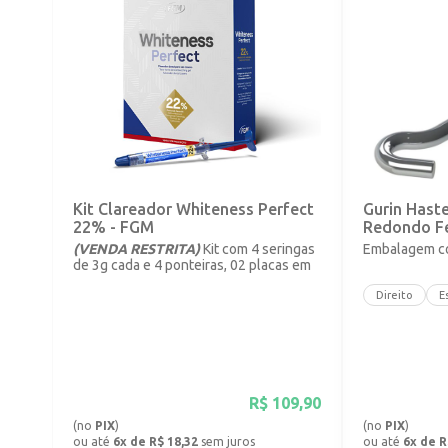
Kit Clareador Whiteness Perfect
Gurin Hast
22% - FGM
Redondo F
(VENDA RESTRITA)
Kit com 4 seringas
Embalagem co
de 3g cada e 4 ponteiras, 02 placas em
vinil com 1mm.
Direito
E
R$
109,90
(no
PIX
)
(no
PIX
)
ou até
6x de R$ 18,32
sem juros
ou até
6x de R