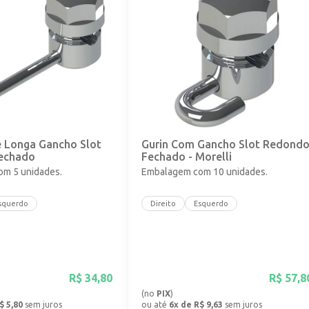
e Longa Gancho Slot
Gurin Com Gancho Slot Redond
echado
Fechado - Morelli
m 5 unidades.
Embalagem com 10 unidades.
squerdo
Direito
Esquerdo
R$
34,80
R$
57,8
(no
PIX
)
$ 5,80
sem juros
ou até
6x de R$ 9,63
sem juros