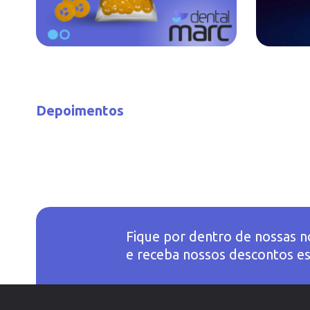
Depoimentos
Fique por dentro de nossas n
e receba nossos descontos es