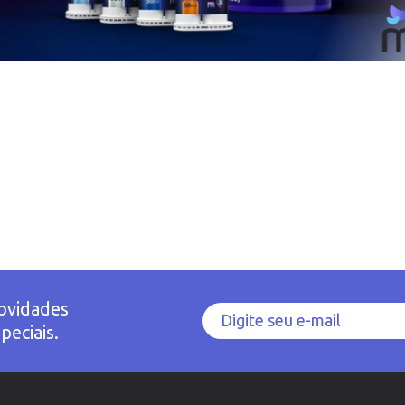
ovidades
peciais.