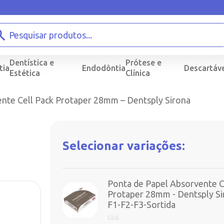
Dentística e
Prótese e
tia
Endodôntia
Descartáve
Estética
Clínica
ente Cell Pack Protaper 28mm – Dentsply Sirona
Selecionar variações:
Ponta de Papel Absorvente C
Protaper 28mm - Dentsply Si
F1-F2-F3-Sortida
Cód.