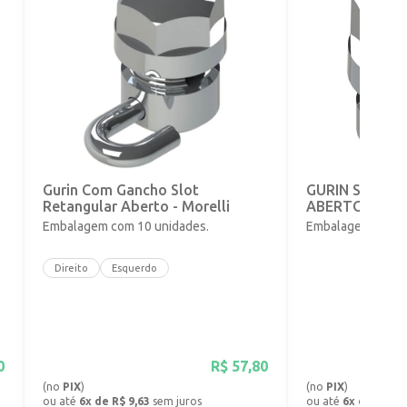
o
Gurin Com Gancho Slot
GURIN SLOT 
Retangular Aberto - Morelli
ABERTO - 0,56
Embalagem com 10 unidades.
Embalagem com 1
Direito
Esquerdo
0
R$
57,80
(no
PIX
)
(no
PIX
)
ou até
6x de R$ 9,63
sem juros
ou até
6x de R$ 8,