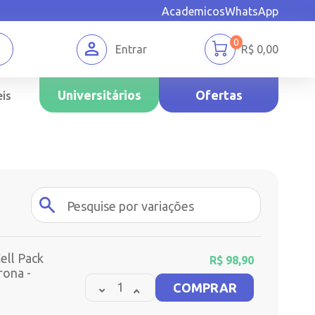
Academicos
WhatsApp
0
Entrar
R$
0,00
Universitários
Ofertas
is
ell Pack
R$
98,90
rona -
COMPRAR