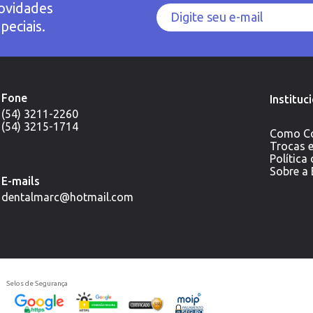
ovidades
peciais.
Fone
Instituc
(54) 3211-2260
(54) 3215-1714
Como C
Trocas 
Política
Sobre a
E-mails
dentalmarc@hotmail.com
Selos de Segurança