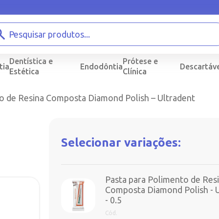
Dentística e
Prótese e
tia
Endodôntia
Descartáve
Estética
Clínica
to de Resina Composta Diamond Polish – Ultradent
Selecionar variações:
Pasta para Polimento de Res
Composta Diamond Polish - U
- 0.5
Cód.