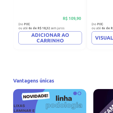
R$
109,90
(no
PIX
)
(no
PIX
)
ou até
6x de R$ 18,32
sem juros
ou até
6x de R
ADICIONAR AO
VISUA
CARRINHO
Vantagens únicas