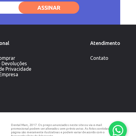
ASSINAR
ional
Atendimento
omprar
Contato
e Devoluções
 de Privacidade
 Empresa
Dental Marc, 2017. Os preços anunciados neste site ou via e-mail
promocional podem ser alterados sem prévio aviso. As fotos contidas nesta
página são meramente ilustrativas e podem variar de acordo com o
fornecedor/lote do fabricante.