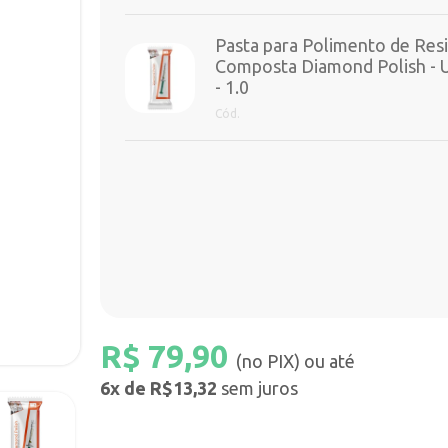
Pasta para Polimento de Res
Composta Diamond Polish - U
- 1.0
Cód.
R$
79,90
(no PIX) ou até
6x de R$13,32
sem juros