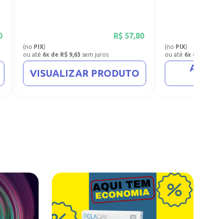
0
R$
57,80
(no
PIX
)
(no
PIX
)
ou até
6x de R$ 9,63
sem juros
ou até
6x de R$ 8,
ADIC
VISUALIZAR PRODUTO
CA