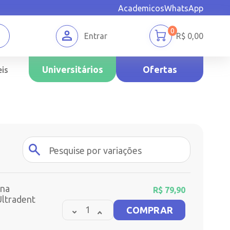
Academicos
WhatsApp
0
Entrar
R$
0,00
Universitários
Ofertas
is
ina
R$
79,90
ltradent
COMPRAR