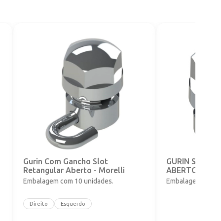
o
Gurin Com Gancho Slot
GURIN SLOT 
Retangular Aberto - Morelli
ABERTO - 0,56
Embalagem com 10 unidades.
Embalagem com 1
Direito
Esquerdo