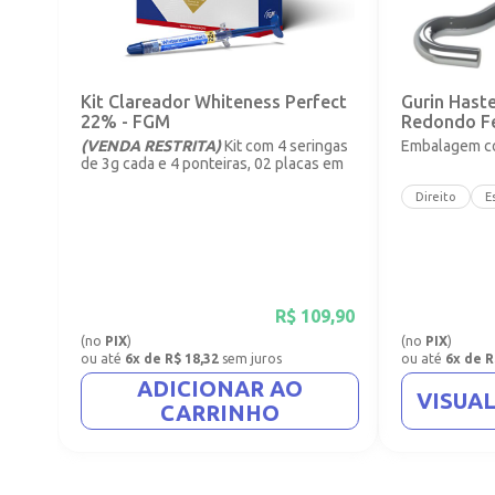
Kit Clareador Whiteness Perfect
Gurin Hast
22% - FGM
Redondo F
(VENDA RESTRITA)
Kit com 4 seringas
Embalagem co
de 3g cada e 4 ponteiras, 02 placas em
vinil com 1mm.
Direito
E
R$
109,90
(no
PIX
)
(no
PIX
)
ou até
6x de R$ 18,32
sem juros
ou até
6x de R
ADICIONAR AO
VISUA
CARRINHO