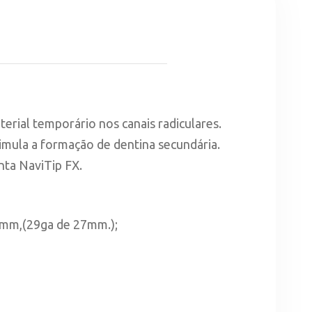
erial temporário nos canais radiculares.
timula a formação de dentina secundária.
nta NaviTip FX.
 25mm,(29ga de 27mm.);