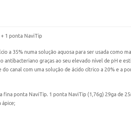
+ 1 ponta NaviTip
álcio a 35% numa solução aquosa para ser usada como mat
to antibacteriano graças ao seu elevado nível de pH e es
do canal com uma solução de ácido cítrico a 20% e a po
 da fina ponta NaviTip. 1 ponta NaviTip (1,76g) 29ga de
 ápice;