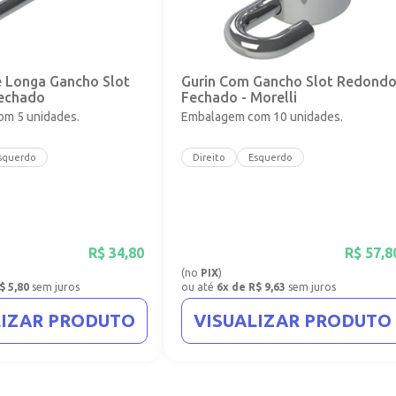
e Longa Gancho Slot
Gurin Com Gancho Slot Redond
echado
Fechado - Morelli
m 5 unidades.
Embalagem com 10 unidades.
squerdo
Direito
Esquerdo
R$
34,80
R$
57,8
(no
PIX
)
$ 5,80
sem juros
ou até
6x de R$ 9,63
sem juros
LIZAR PRODUTO
VISUALIZAR PRODUTO