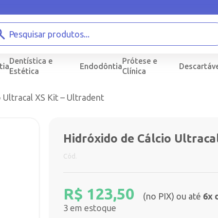
Dentística e
Prótese e
tia
Endodôntia
Descartáve
Estética
Clínica
 Ultracal XS Kit – Ultradent
Hidróxido de Cálcio Ultracal
Cód.
R$
123,50
(no PIX) ou até
6x 
3 em estoque