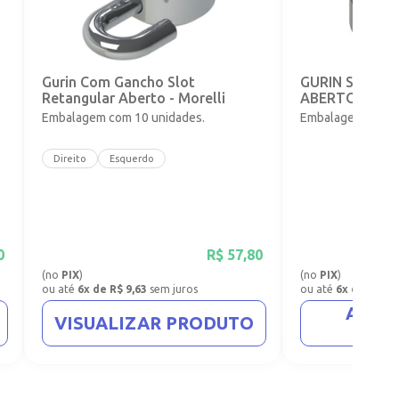
o
Gurin Com Gancho Slot
GURIN SLOT 
Retangular Aberto - Morelli
ABERTO - 0,56
Embalagem com 10 unidades.
Embalagem com 1
Direito
Esquerdo
0
R$
57,80
(no
PIX
)
(no
PIX
)
ou até
6x de R$ 9,63
sem juros
ou até
6x de R$ 8,
ADIC
VISUALIZAR PRODUTO
CA