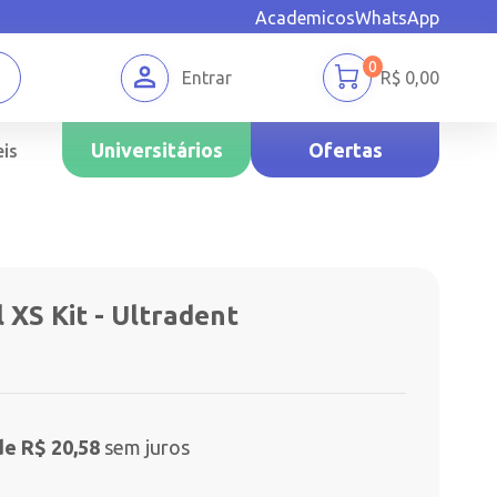
Academicos
WhatsApp
0
Entrar
R$
0,00
Universitários
Ofertas
is
 XS Kit - Ultradent
de R$ 20,58
sem juros