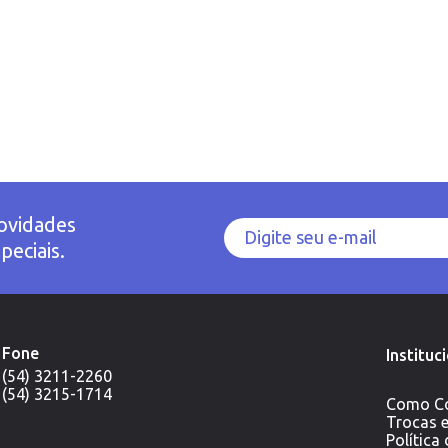
ovidades
peciais.
Fone
Instituc
(54) 3211-2260
(54) 3215-1714
Como C
Trocas 
Política