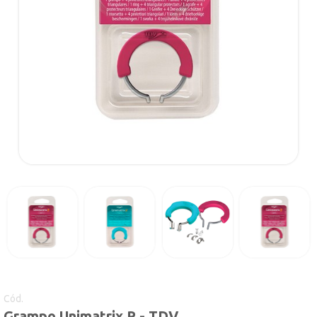
Cód.
Grampo Unimatrix R - TDV