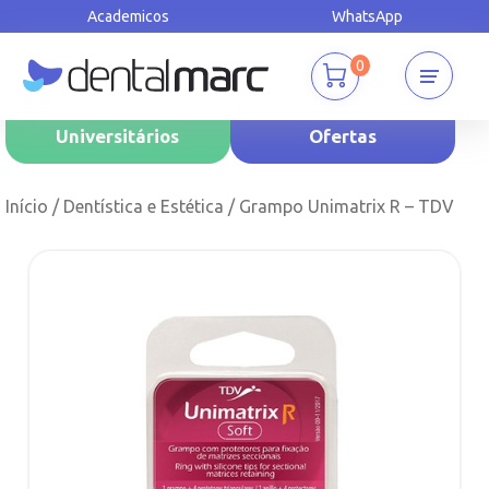
Academicos
WhatsApp
0
Universitários
Ofertas
Início
/
Dentística e Estética
/ Grampo Unimatrix R – TDV