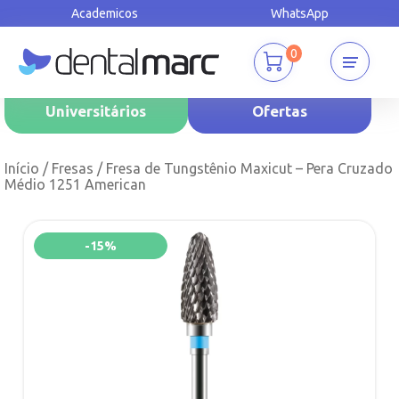
Academicos
WhatsApp
0
Universitários
Ofertas
Início
/
Fresas
/ Fresa de Tungstênio Maxicut – Pera Cruzado
Médio 1251 American
-15%