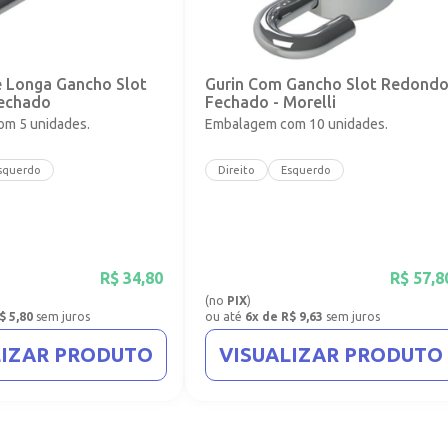
e Longa Gancho Slot
Gurin Com Gancho Slot Redond
echado
Fechado - Morelli
m 5 unidades.
Embalagem com 10 unidades.
squerdo
Direito
Esquerdo
R$
34,80
R$
57,8
(no
PIX
)
$ 5,80
sem juros
ou até
6x de R$ 9,63
sem juros
LIZAR PRODUTO
VISUALIZAR PRODUTO