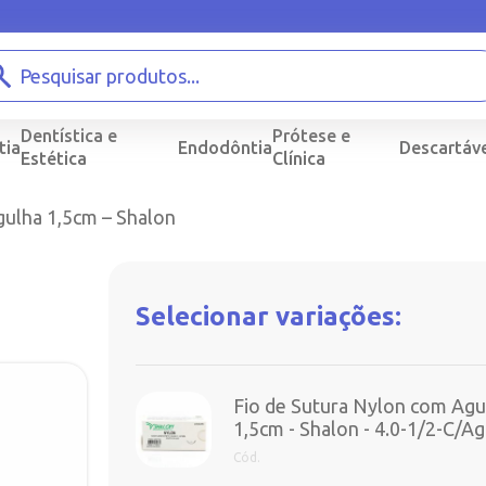
Dentística e
Prótese e
tia
Endodôntia
Descartáve
Estética
Clínica
gulha 1,5cm – Shalon
Selecionar variações:
Fio de Sutura Nylon com Agu
1,5cm - Shalon - 4.0-1/2-C/A
Cód.