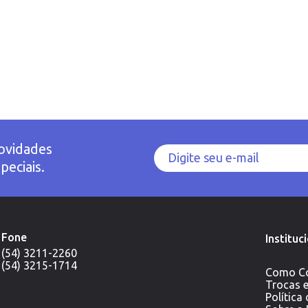
ovidades
peciais.
Fone
Instituc
(54) 3211-2260
(54) 3215-1714
Como C
Trocas 
Política