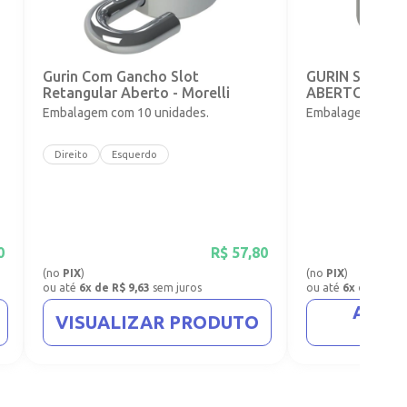
o
Gurin Com Gancho Slot
GURIN SLOT 
Retangular Aberto - Morelli
ABERTO - 0,56
Embalagem com 10 unidades.
Embalagem com 1
Direito
Esquerdo
0
R$
57,80
(no
PIX
)
(no
PIX
)
ou até
6x de R$ 9,63
sem juros
ou até
6x de R$ 8,
ADIC
VISUALIZAR PRODUTO
CA