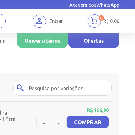
Academicos
WhatsApp
0
Entrar
R$
0,00
Universitários
Ofertas
is
R$
106,90
lha
g-1,5cm
COMPRAR