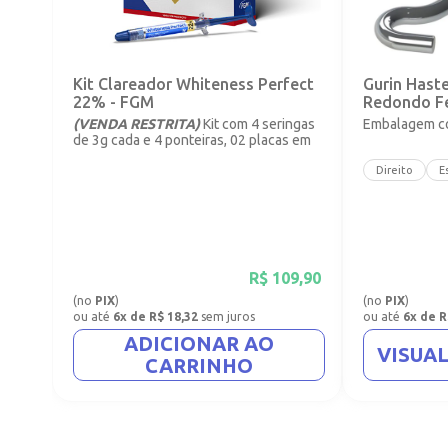
Kit Clareador Whiteness Perfect
Gurin Hast
22% - FGM
Redondo F
(VENDA RESTRITA)
Kit com 4 seringas
Embalagem co
de 3g cada e 4 ponteiras, 02 placas em
vinil com 1mm.
Direito
E
R$
109,90
(no
PIX
)
(no
PIX
)
ou até
6x de R$ 18,32
sem juros
ou até
6x de R
ADICIONAR AO
VISUA
CARRINHO