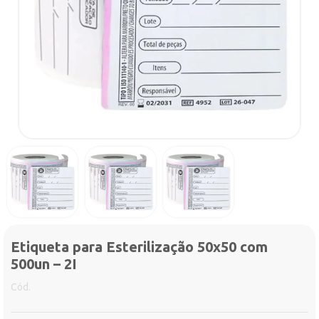
Etiqueta para Esterilização 50x50 com
500un – 2I
Cód.