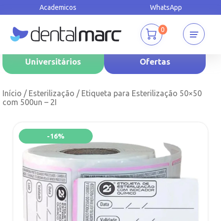
Academicos
WhatsApp
0
Universitários
Ofertas
Início
/
Esterilização
/ Etiqueta para Esterilização 50×50
com 500un – 2I
-16%