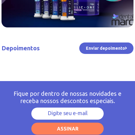
Depoimentos
Enviar depoimento
Fique por dentro de nossas novidades e
receba nossos descontos especiais.
ASSINAR