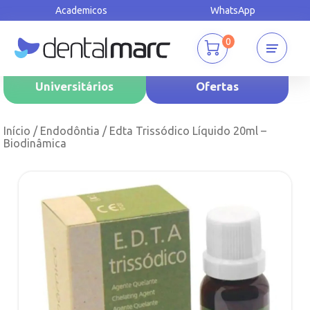
Academicos
WhatsApp
0
Universitários
Ofertas
Início
/
Endodôntia
/ Edta Trissódico Líquido 20ml –
Biodinâmica