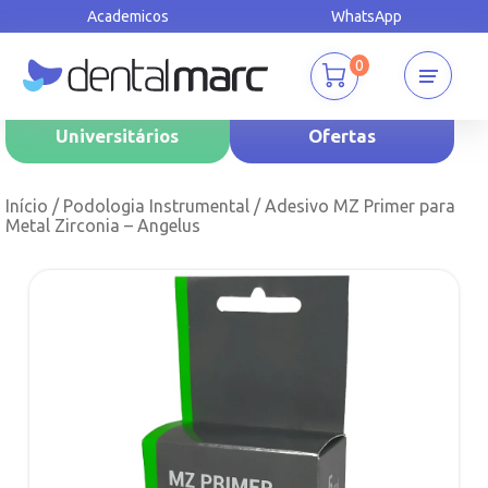
Academicos
WhatsApp
0
Universitários
Ofertas
Início
/
Podologia Instrumental
/ Adesivo MZ Primer para
Metal Zirconia – Angelus