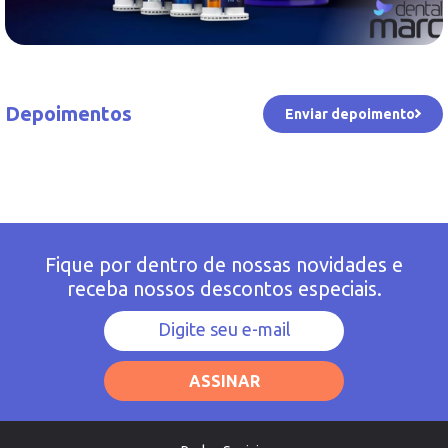
Depoimentos
Enviar depoimento
Fique por dentro de nossas novidades e
receba nossos descontos especiais.
ASSINAR