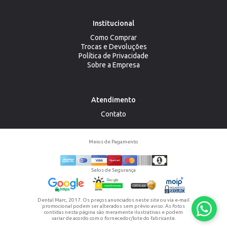
Institucional
Como Comprar
Trocas e Devoluções
Política de Privacidade
Sobre a Empresa
Atendimento
Contato
Meios de Pagamento
Selos de Segurança
Dental Marc, 2017. Os preços anunciados neste site ou via e-mail
promocional podem ser alterados sem prévio aviso. As fotos
contidas nesta página são meramente ilustrativas e podem
variar de acordo com o fornecedor/lote do fabricante.