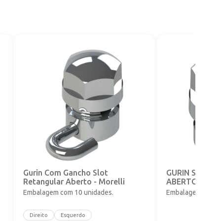
o
Gurin Com Gancho Slot
GURIN SLOT 
Retangular Aberto - Morelli
ABERTO - 0,56
Embalagem com 10 unidades.
Embalagem com 1
Direito
Esquerdo