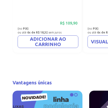
R$
109,90
(no
PIX
)
(no
PIX
)
ou até
6x de R$ 18,32
sem juros
ou até
6x de R
ADICIONAR AO
VISUA
CARRINHO
Vantagens únicas