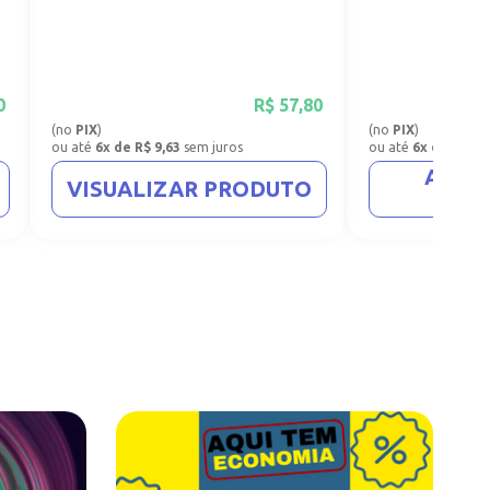
0
R$
57,80
(no
PIX
)
(no
PIX
)
ou até
6x de R$ 9,63
sem juros
ou até
6x de R$ 8,
ADIC
VISUALIZAR PRODUTO
CA