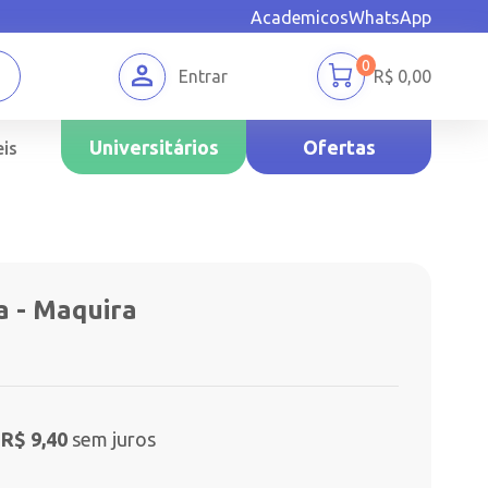
Academicos
WhatsApp
0
Entrar
R$
0,00
Universitários
Ofertas
is
a - Maquira
 R$ 9,40
sem juros