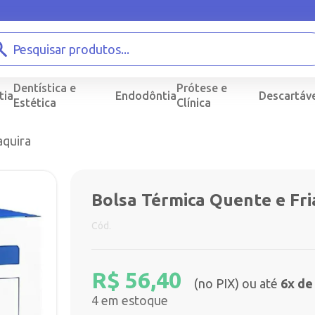
Dentística e
Prótese e
tia
Endodôntia
Descartáve
Estética
Clínica
aquira
Bolsa Térmica Quente e Fri
Cód.
R$
56,40
(no PIX) ou até
6x de
4 em estoque