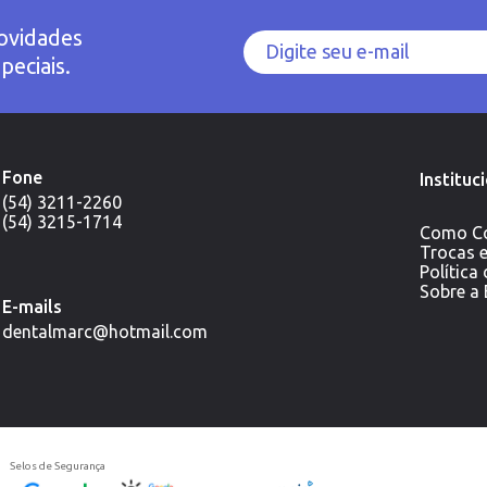
ovidades
peciais.
Fone
Instituc
(54) 3211-2260
(54) 3215-1714
Como C
Trocas 
Política
Sobre a
E-mails
dentalmarc@hotmail.com
Selos de Segurança