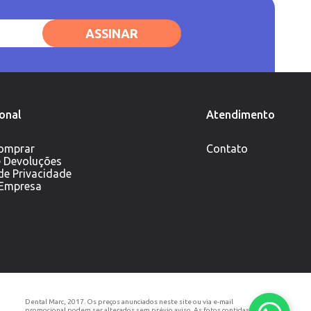
ASSINAR
ional
Atendimento
omprar
Contato
e Devoluções
 de Privacidade
 Empresa
Dental Marc, 2017. Os preços anunciados neste site ou via e-mail
promocional podem ser alterados sem prévio aviso. As fotos contidas nesta