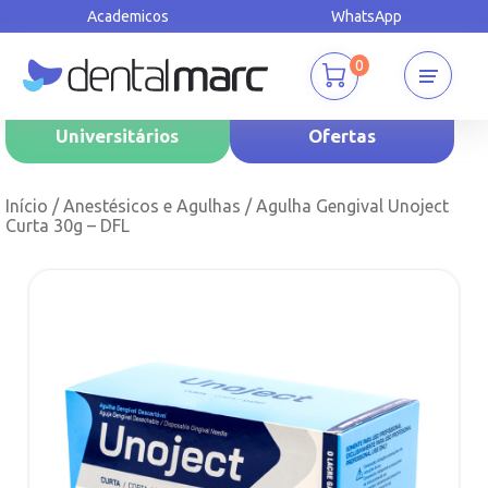
Academicos
WhatsApp
0
Universitários
Ofertas
Início
/
Anestésicos e Agulhas
/ Agulha Gengival Unoject
Curta 30g – DFL