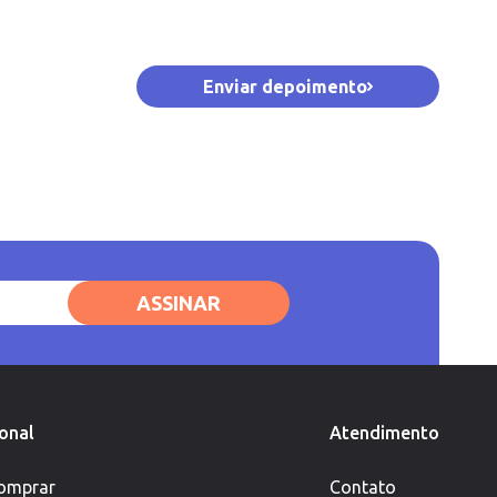
Enviar depoimento
ASSINAR
ional
Atendimento
omprar
Contato