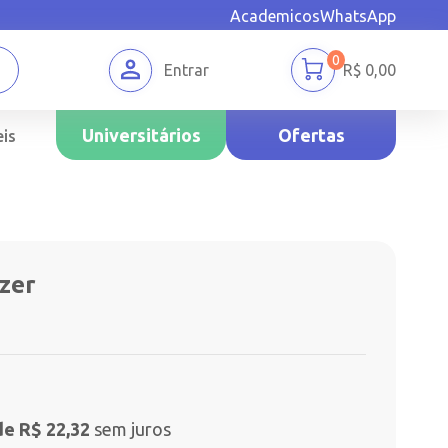
Academicos
WhatsApp
0
Entrar
R$
0,00
Universitários
Ofertas
is
zer
de R$ 22,32
sem juros