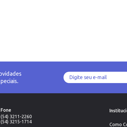
ovidades
peciais.
Fone
Instituc
(54) 3211-2260
(54) 3215-1714
Como C