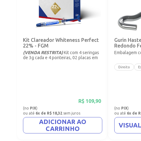
Kit Clareador Whiteness Perfect
Gurin Hast
22% - FGM
Redondo F
(VENDA RESTRITA)
Kit com 4 seringas
Embalagem co
de 3g cada e 4 ponteiras, 02 placas em
vinil com 1mm.
Direito
E
R$
109,90
(no
PIX
)
(no
PIX
)
ou até
6x de R$ 18,32
sem juros
ou até
6x de R
ADICIONAR AO
VISUA
CARRINHO