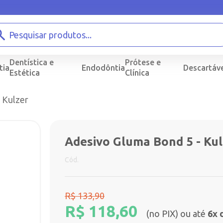
Dentística e
Prótese e
tia
Endodôntia
Descartáve
Estética
Clínica
 Kulzer
-11%
Adesivo Gluma Bond 5 - Kul
Cód.
R$
133,90
R$
118,60
(no PIX) ou até
6x 