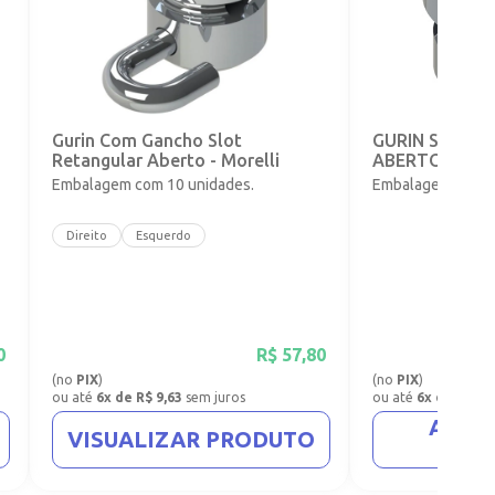
o
Gurin Com Gancho Slot
GURIN SLOT 
Retangular Aberto - Morelli
ABERTO - 0,56
Embalagem com 10 unidades.
Embalagem com 1
Direito
Esquerdo
0
R$
57,80
(no
PIX
)
(no
PIX
)
ou até
6x de R$ 9,63
sem juros
ou até
6x de R$ 8,
ADIC
VISUALIZAR PRODUTO
CA