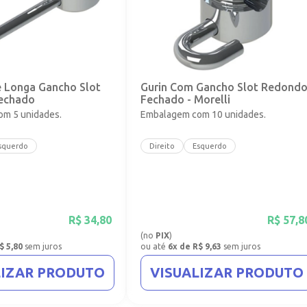
e Longa Gancho Slot
Gurin Com Gancho Slot Redond
echado
Fechado - Morelli
m 5 unidades.
Embalagem com 10 unidades.
squerdo
Direito
Esquerdo
R$
34,80
R$
57,8
(no
PIX
)
$ 5,80
sem juros
ou até
6x de R$ 9,63
sem juros
LIZAR PRODUTO
VISUALIZAR PRODUTO