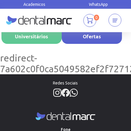
Academicos
WhatsApp
0
Universitários
Ofertas
redirect-
7a602c0f0ca5049582ef2f727
Redes Sociais
Fone