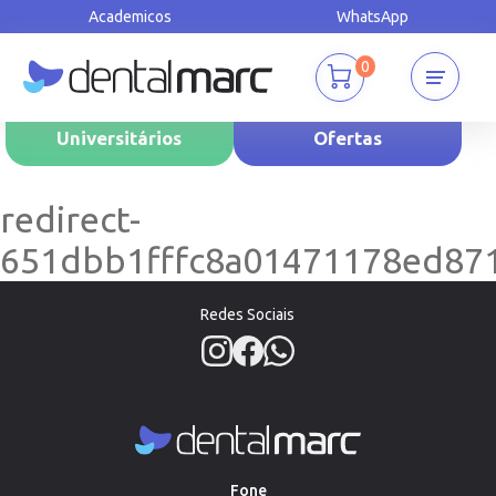
Academicos
WhatsApp
0
Universitários
Ofertas
redirect-
651dbb1fffc8a01471178ed87
Redes Sociais
Fone