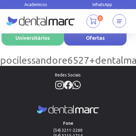
Academicos
WhatsApp
0
Universitários
Ofertas
pocilessandore6527+dentalm
Redes Sociais
Fone
(54) 3211-2260
(54) 3215-1714