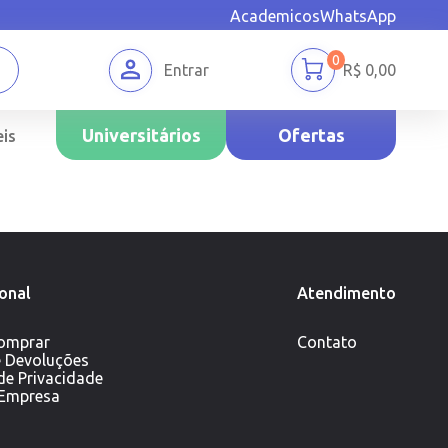
Academicos
WhatsApp
0
Entrar
R$
0,00
Universitários
Ofertas
is
ional
Atendimento
omprar
Contato
e Devoluções
 de Privacidade
 Empresa