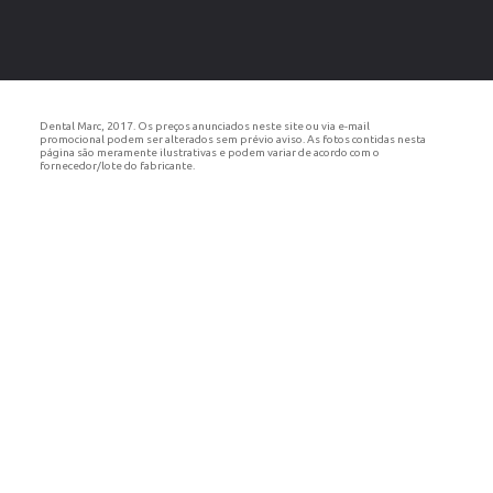
Dental Marc, 2017. Os preços anunciados neste site ou via e-mail
promocional podem ser alterados sem prévio aviso. As fotos contidas nesta
página são meramente ilustrativas e podem variar de acordo com o
fornecedor/lote do fabricante.