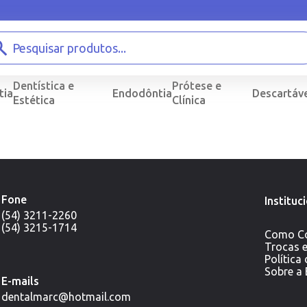
Dentística e
Prótese e
tia
Endodôntia
Descartáve
Estética
Clínica
Fone
Instituc
(54) 3211-2260
(54) 3215-1714
Como C
Trocas 
Política
Sobre a
E-mails
dentalmarc@hotmail.com